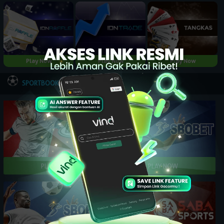
Play Now
Play Now
Play Now
NEW
SPORTBOOK