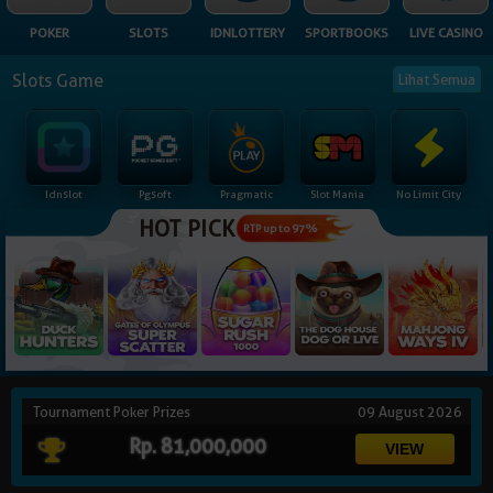
NEW
POKER
SLOTS
IDNLOTTERY
SPORTBOOKS
LIVE CASINO
TANGKAS
RTP
Slots Game
Lihat Semua
DEPOSIT
WITHDRAW
Idnslot
Pgsoft
Pragmatic
Slot Mania
No Limit City
PROMOSI
HOT PICK
RTP up to 97%
DOWNLOAD
REFERRAL
JACKPOT
Tournament Poker Prizes
09 August 2026
VIP MEMBER
Rp. 81,000,000
HUBUNGI KAMI