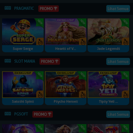
PRAGMATIC
Lihat Semua
PROMO
Super Serge
Hearts of V...
Jade Legends
SLOT MANIA
Lihat Semua
PROMO
Satoshi Spins
Psycho Heroes
Tipsy Yeti ...
PGSOFT
Lihat Semua
PROMO