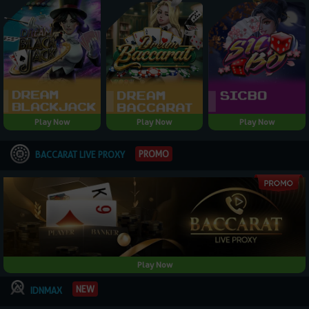
Play Now
Play Now
Play Now
PROMO
BACCARAT LIVE PROXY
Play Now
NEW
IDNMAX