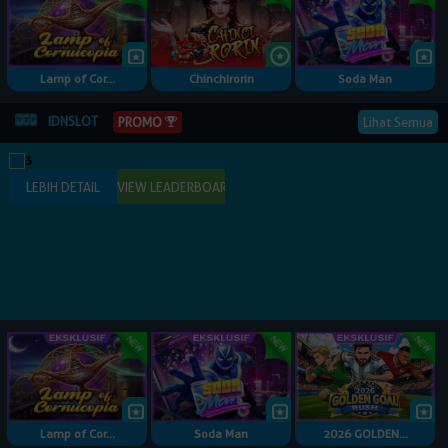
Lamp of Cor...
Chinchirorin
Soda Man
IDNSLOT
PROMO
Lihat Semua
Lamp of Cor...
Soda Man
2026 GOLDEN...