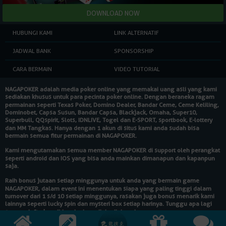
HUBUNGI KAMI
LINK ALTERNATIF
JADWAL BANK
SPONSORSHIP
CARA BERMAIN
VIDEO TUTORIAL
NAGAPOKER
adalah media poker online yang memakai uang asli yang kami
sediakan khusus untuk para pecinta poker online. Dengan beraneka ragam
permainan seperti Texas Poker, Domino Dealer, Bandar Ceme, Ceme Keliling,
Dominobet, Capsa Susun, Bandar Capsa, Blackjack, Omaha, Super10,
Superbull, QQspirit, Slots, IDNLIVE, Togel dan E-SPORT, sportbook, E-lottery
dan MM Tangkas. Hanya dengan 1 akun di situs kami anda sudah bisa
bermain semua fitur permainan di
NAGAPOKER
.
Kami mengutamakan semua member
NAGAPOKER
di support oleh perangkat
seperti android dan IOS yang bisa anda mainkan dimanapun dan kapanpun
saja.
Raih bonus jutaan setiap minggunya untuk anda yang bermain game
NAGAPOKER
, dalam event ini menentukan siapa yang paling tinggi dalam
turnover dari 1 s/d 10 setiap minggunya, rasakan juga bonus menarik kami
lainnya seperti lucky spin dan mysteri box setiap harinya. Tunggu apa lagi
segera daftarkan diri anda dan raih hadiahnya!