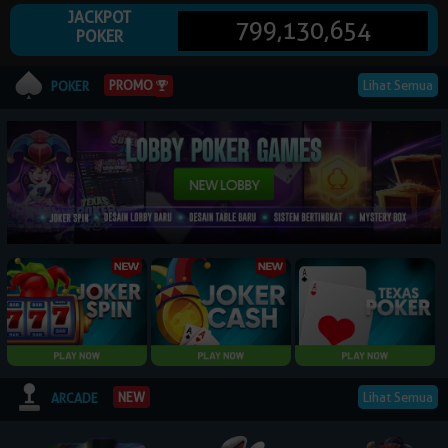
JACKPOT
799,130,654
POKER
© 2026 NagaPoker. All Rights Reserved | 18+
PROMO
Lihat Semua
POKER
Lihat Semua
NEW
ARCADE