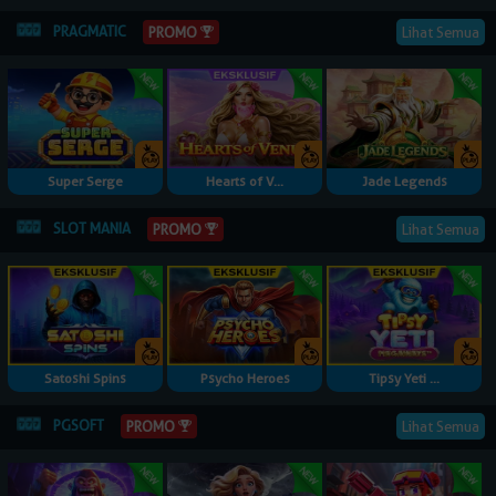
PRAGMATIC
PROMO
Lihat Semua
Super Serge
Hearts of V...
Jade Legends
SLOT MANIA
PROMO
Lihat Semua
Satoshi Spins
Psycho Heroes
Tipsy Yeti ...
PGSOFT
PROMO
Lihat Semua