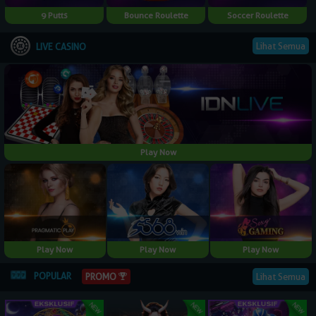
9 Putts
Bounce Roulette
Soccer Roulette
Lihat Semua
LIVE CASINO
Play Now
Play Now
Play Now
Play Now
POPULAR
PROMO
Lihat Semua