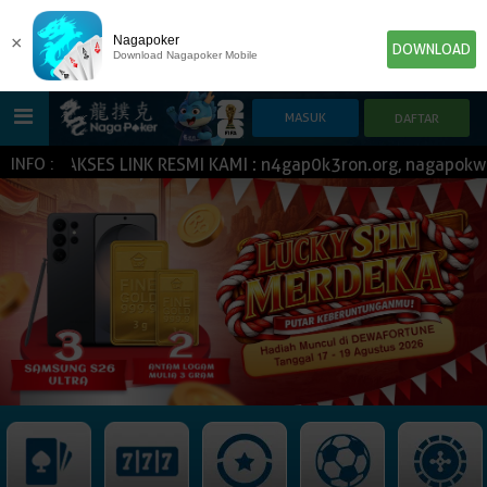
×
Nagapoker
DOWNLOAD
Download Nagapoker Mobile
!!! AKSES LINK RESMI KAMI : n4gap0k3ron.org, nagapokway
INFO :
HOME
POKER
SLOT GAME
IDN E-LOTTERY
NEW
NEW
SPORTBOOK
LIVE CASINO
IDNLIVE
NEW
TOGEL
ESPORTS
ARCADE
NEW
NEW
NEW
IDNTRADE
TEMBAK IKAN
IDNRAFFLE