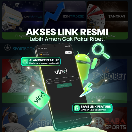
Play Now
Play Now
Play Now
NEW
SPORTBOOK