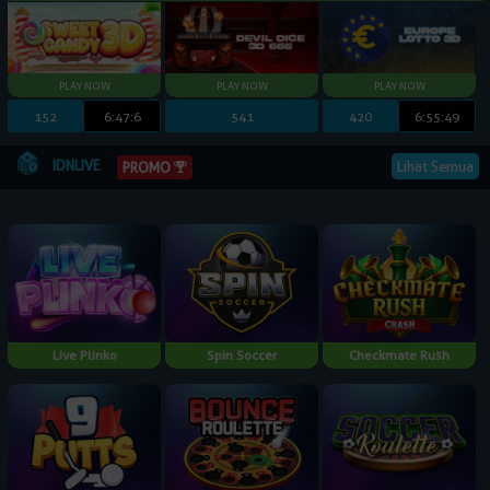
152
6:47:5
541
420
6:55:48
IDNLIVE
Lihat Semua
PROMO
Live Plinko
Spin Soccer
Checkmate Rush