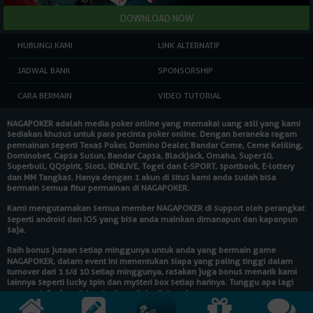
HUBUNGI KAMI
LINK ALTERNATIF
JADWAL BANK
SPONSORSHIP
CARA BERMAIN
VIDEO TUTORIAL
NAGAPOKER
adalah media poker online yang memakai uang asli yang kami
sediakan khusus untuk para pecinta poker online. Dengan beraneka ragam
permainan seperti Texas Poker, Domino Dealer, Bandar Ceme, Ceme Keliling,
Dominobet, Capsa Susun, Bandar Capsa, Blackjack, Omaha, Super10,
Superbull, QQspirit, Slots, IDNLIVE, Togel dan E-SPORT, sportbook, E-lottery
dan MM Tangkas. Hanya dengan 1 akun di situs kami anda sudah bisa
bermain semua fitur permainan di
NAGAPOKER
.
Kami mengutamakan semua member
NAGAPOKER
di support oleh perangkat
seperti android dan IOS yang bisa anda mainkan dimanapun dan kapanpun
saja.
Raih bonus jutaan setiap minggunya untuk anda yang bermain game
NAGAPOKER
, dalam event ini menentukan siapa yang paling tinggi dalam
turnover dari 1 s/d 10 setiap minggunya, rasakan juga bonus menarik kami
lainnya seperti lucky spin dan mysteri box setiap harinya. Tunggu apa lagi
segera daftarkan diri anda dan raih hadiahnya!