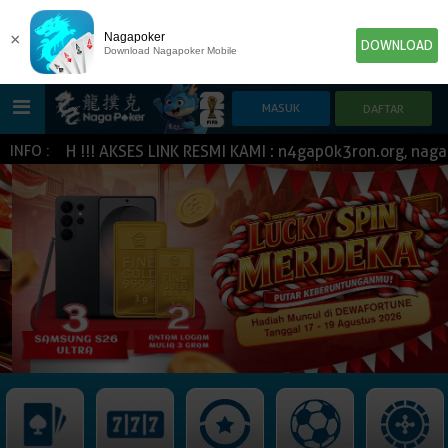
×
Nagapoker
DOWNLOAD
Download Nagapoker Mobile
CASH !!! AKSES LINK RESMI KAMI : n4gap0k3ron.org, nagapo
INFO :
HOME
POKER
SLOT GAME
IDN E-LOTTERY
NEW
NEW
SPORTBOOK
LIVE CASINO
IDNLIVE
NEW
TOGEL
ESPORTS
ARCADE
NEW
NEW
NEW
IDNTRADE
TEMBAK IKAN
IDNRAFFLE