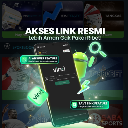
Play Now
Play Now
Play Now
NEW
SPORTBOOK